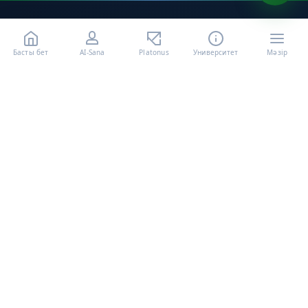
Басты бет
AI-Sana
Platonus
Университет
Мәзір
«Халел Досмұхамедов атындағы АУ» КЕ АҚ ресми интернет
ресурсы
Талапкерлерге
Қажетті құжаттар
Бакалавриат
Магистратура