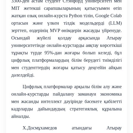
3
3
00-ден астам студент Стэнфорд университеті мен
MIT жетекші сарапшыларының қатысуымен өтіп
жатқан озық онлайн-курста Python тілін, Google Colab
ортасын және үлкен тілдік модельдерді (LLM)
зерттеп, өздерінің MVP өнімдерін жасауды үйренуде
.
Осындай жүйелі қолдау арқасында Атырау
университетінде онлайн-курстарды аяқтау көрсеткіші
тұрақты түрде 95%-дан жоғары болып келеді, бұл
цифрлық платформалардың білім берудегі тиімділігі
мен студенттердің жоғары
қатысу
деңгейін айқын
дәлелдейді
.
Цифрлық платформалар арқылы білім алу және
онлайн-курстарды пайдалану заманауи экономика
мен жасанды интеллект дәуірінде бәсекеге қабілетті
кадрларды дайындаудың стратегиялық құралына
айналды
.
Х.Досмұхамедов атындағы Атырау