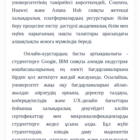
университетінің тәжірибесі көрсеткендей, Coursera,
Huawei және Astana Hub сияқты жетекші
халықаралық платформалардың ресурстарын білім
беру процесіне енгізу дәстүрлі академиялық білім мен
еңбек нарығының нақты талаптары арасындағы
алшақтықты жоюға мүмкіндік береді.
Онлайн-курстардың басты артықшылығы
-
студенттерге Google, IBM сияқты әлемдік индустрия
көшбасшыларының ең өзекті бағдарламаларына
бірден қол жеткізуге жағдай жасауында
. Осылайша,
университет жаңа оқу бағдарламаларын айлап-
жылдап әзірлеудің орнына, деректер талдауы,
киберқауіпсіздік және UX-дизайн бағыттары
бойынша халықаралық деңгейдегі кәсіби
сертификаттар мен микроквалификацияларды
студенттерге жедел ұсына алды. Бұл жүйе
студенттердің өзіндік даму мәдениетін
қалыптастырып, олардың өңірлік және халықаралық