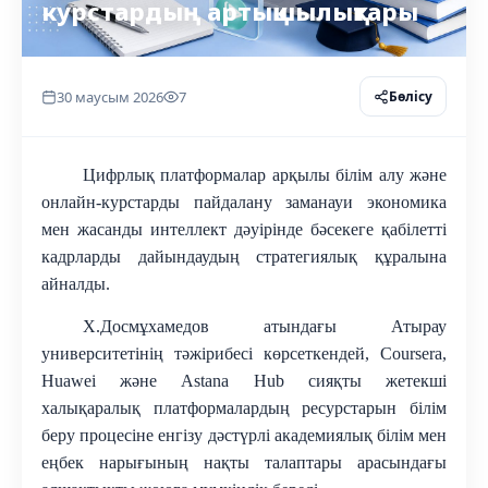
курстардың артықшылықтары
30 маусым 2026
7
Бөлісу
Цифрлық платформалар арқылы білім алу және
онлайн-курстарды пайдалану заманауи экономика
мен жасанды интеллект дәуірінде бәсекеге қабілетті
кадрларды дайындаудың стратегиялық құралына
айналды
.
Х.Досмұхамедов атындағы Атырау
университетінің тәжірибесі көрсеткендей, Coursera,
Huawei және Astana Hub сияқты жетекші
халықаралық платформалардың ресурстарын білім
беру процесіне енгізу дәстүрлі академиялық білім мен
еңбек нарығының нақты талаптары арасындағы