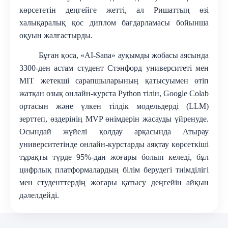
көрсететін деңгейге жетті, ал Ришаттың өзі
халықаралық қос диплом бағдарламасы бойынша
оқуын жалғастырды.
Бұған қоса, «AI-Sana» ауқымды жобасы аясында
3
3
00-ден астам студент Стэнфорд университеті мен
MIT жетекші сарапшыларының қатысуымен өтіп
жатқан озық онлайн-курста Python тілін, Google Colab
ортасын және үлкен тілдік модельдерді (LLM)
зерттеп, өздерінің MVP өнімдерін жасауды үйренуде
.
Осындай жүйелі қолдау арқасында Атырау
университетінде онлайн-курстарды аяқтау көрсеткіші
тұрақты түрде 95%-дан жоғары болып келеді, бұл
цифрлық платформалардың білім берудегі тиімділігі
мен студенттердің жоғары
қатысу
деңгейін айқын
дәлелдейді
.