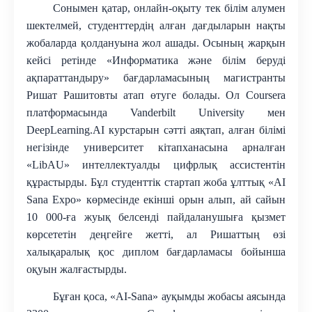
Сонымен қатар, онлайн-оқыту тек білім алумен
шектелмей, студенттердің алған дағдыларын нақты
жобаларда қолдануына жол ашады
. Осының жарқын
кейсі ретінде «Информатика және білім беруді
ақпараттандыру» бағдарламасының магистранты
Ришат Рашитовты атап өтуге болады. Ол Coursera
платформасында Vanderbilt University мен
DeepLearning.AI курстарын сәтті аяқтап, алған білімі
негізінде университет кітапханасына арналған
«LibAU» интеллектуалды цифрлық ассистентін
құрастырды. Бұл студенттік стартап жоба ұлттық «AI
Sana Expo» көрмесінде екінші орын алып, ай сайын
10 000-ға жуық белсенді пайдаланушыға қызмет
көрсететін деңгейге жетті, ал Ришаттың өзі
халықаралық қос диплом бағдарламасы бойынша
оқуын жалғастырды.
Бұған қоса, «AI-Sana» ауқымды жобасы аясында