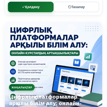
Қолдану
Тазалау
ЖАҢАЛЫҚТАР
Цифрлық платформалар
арқылы білім алу: онлайн-