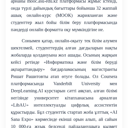
арнайы mooc.asu-edu.kz платформасы жұмыс істейді,
онда түрлі дайындық бағыттары бойынша 32 жаппай
ашық онлайн-курс (МООК) жарияланған және
студенттер жыл бойы білім беру платформасында
пәндерді онлайн форматта оқу мүмкіндігіне ие.
Сонымен қатар, онлайн-оқыту тек білім алумен
шектелмей, студенттердің алған дағдыларын нақты
жобаларда қолдануына жол ашады
. Осының жарқын
кейсі ретінде «Информатика және білім беруді
ақпараттандыру» бағдарламасының магистранты
Ришат Рашитовты атап өтуге болады. Ол Coursera
платформасында Vanderbilt University мен
DeepLearning.AI курстарын сәтті аяқтап, алған білімі
негізінде университет кітапханасына арналған
«LibAU» интеллектуалды цифрлық ассистентін
құрастырды. Бұл студенттік стартап жоба ұлттық «AI
Sana Expo» көрмесінде екінші орын алып, ай сайын
10 000-ға жуық белсенді пайдаланушыға қызмет