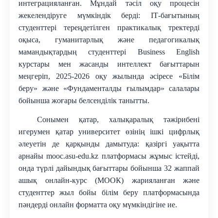
интеграцияланған
. Мұндай тәсіл оқу процесін
жекелендіруге мүмкіндік берді: ІТ-бағытының
студенттері тереңдетілген практикалық тректерді
оқыса, гуманитарлық және педагогикалық
мамандықтардың студенттері Business English
курстары мен жасанды интеллект бағыттарын
меңгеріп, 2025-2026 оқу жылында әсіресе «Білім
беру» және «Фундаменталды ғылымдар» салалары
бойынша жоғары белсенділік танытты.
Сонымен қатар, халықаралық тәжірибені
игерумен қатар университет өзінің ішкі цифрлық
әлеуетін де қарқынды дамытуда: қазіргі уақытта
арнайы mooc.asu-edu.kz платформасы жұмыс істейді,
онда түрлі дайындық бағыттары бойынша 32 жаппай
ашық онлайн-курс (МООК) жарияланған және
студенттер жыл бойы білім беру платформасында
пәндерді онлайн форматта оқу мүмкіндігіне ие.