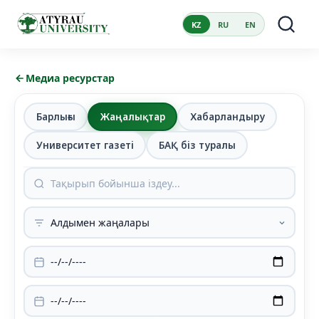
KZ
RU
EN
Медиа ресурстар
Барлығы
Жаңалықтар
Хабарландыру
Университет газеті
БАҚ біз туралы