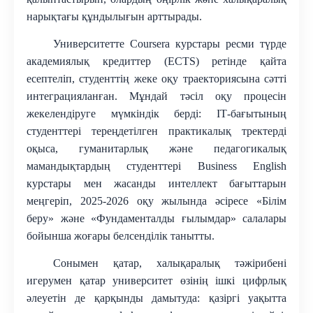
нарықтағы құндылығын арттырады.
Университетте Coursera курстары ресми түрде
академиялық кредиттер (ECTS) ретінде қайта
есептеліп, студенттің жеке оқу траекториясына сәтті
интеграцияланған
. Мұндай тәсіл оқу процесін
жекелендіруге мүмкіндік берді: ІТ-бағытының
студенттері тереңдетілген практикалық тректерді
оқыса, гуманитарлық және педагогикалық
мамандықтардың студенттері Business English
курстары мен жасанды интеллект бағыттарын
меңгеріп, 2025-2026 оқу жылында әсіресе «Білім
беру» және «Фундаменталды ғылымдар» салалары
бойынша жоғары белсенділік танытты.
Сонымен қатар, халықаралық тәжірибені
игерумен қатар университет өзінің ішкі цифрлық
әлеуетін де қарқынды дамытуда: қазіргі уақытта