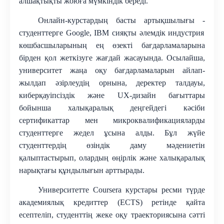
алшақтықты жоюға мүмкіндік береді.
Онлайн-курстардың басты артықшылығы
-
студенттерге Google, IBM сияқты әлемдік индустрия
көшбасшыларының ең өзекті бағдарламаларына
бірден қол жеткізуге жағдай жасауында
. Осылайша,
университет жаңа оқу бағдарламаларын айлап-
жылдап әзірлеудің орнына, деректер талдауы,
киберқауіпсіздік және UX-дизайн бағыттары
бойынша халықаралық деңгейдегі кәсіби
сертификаттар мен микроквалификацияларды
студенттерге жедел ұсына алды. Бұл жүйе
студенттердің өзіндік даму мәдениетін
қалыптастырып, олардың өңірлік және халықаралық
нарықтағы құндылығын арттырады.
Университетте Coursera курстары ресми түрде
академиялық кредиттер (ECTS) ретінде қайта
есептеліп, студенттің жеке оқу траекториясына сәтті