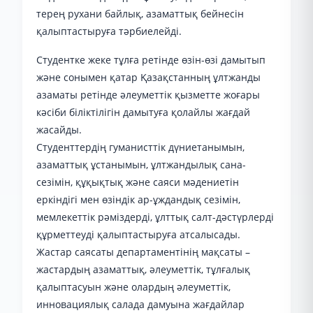
терең рухани байлық, азаматтық бейнесін
қалыптастыруға тәрбиелейді.
Студентке жеке тұлға ретінде өзін-өзі дамытып
және сонымен қатар Қазақстанның ұлтжанды
азаматы ретінде әлеуметтік қызметте жоғары
кәсіби біліктілігін дамытуға қолайлы жағдай
жасайды.
Студенттердің гуманисттік дүниетанымын,
азаматтық ұстанымын, ұлтжандылық сана-
сезімін, құқықтық және саяси мәдениетін
еркіндігі мен өзіндік ар-ұждандық сезімін,
мемлекеттік рәміздерді, ұлттық салт-дәстүрлерді
құрметтеуді қалыптастыруға атсалысады.
Жастар саясаты департаментінің мақсаты –
жастардың азаматтық, әлеуметтік, тұлғалық
қалыптасуын және олардың әлеуметтік,
инновациялық салада дамуына жағдайлар