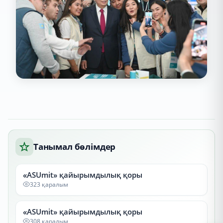
Танымал бөлімдер
«ASUmit» қайырымдылық қоры
323 қаралым
«ASUmit» қайырымдылық қоры
308 қаралым