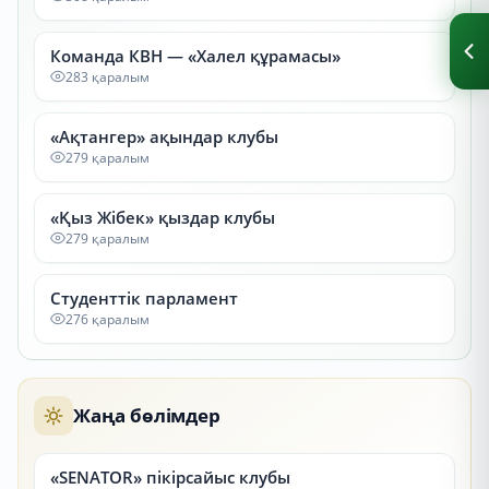
Команда КВН — «Халел құрамасы»
283 қаралым
«Ақтангер» ақындар клубы
279 қаралым
«Қыз Жібек» қыздар клубы
279 қаралым
Студенттік парламент
276 қаралым
Жаңа бөлімдер
«SENATOR» пікірсайыс клубы