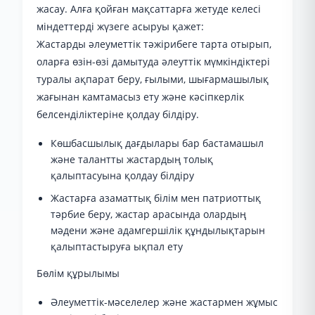
жасау. Алға қойған мақсаттарға жетуде келесі
міндеттерді жүзеге асыруы қажет:
Жастарды әлеуметтік тәжірибеге тарта отырып,
оларға өзін-өзі дамытуда әлеуттік мүмкіндіктері
туралы ақпарат беру, ғылыми, шығармашылық
жағынан камтамасыз ету және кәсіпкерлік
белсенділіктеріне қолдау білдіру.
Көшбасшылық дағдылары бар бастамашыл
және талантты жастардың толық
қалыптасуына қолдау білдіру
Жастарға азаматтық білім мен патриоттық
тәрбие беру, жастар арасында олардың
мәдени және адамгершілік құндылықтарын
қалыптастыруға ықпал ету
Бөлім құрылымы
Әлеуметтік-мәселелер және жастармен жұмыс