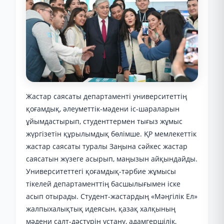
Жастар саясаты департаменті университеттің
қоғамдық, әлеуметтік-мәдени іс-шараларын
ұйымдастырып, студенттермен тығыз жұмыс
жүргізетін құрылымдық бөлімше. ҚР мемлекеттік
жастар саясаты туралы Заңына сәйкес жастар
саясатын жүзеге асырып, маңызын айқындайды.
Университеттегі қоғамдық-тәрбие жұмысы
тікелей департаменттің басшылығымен іске
асып отырады. Студент-жастардың «Мәңгілік Ел»
жалпыхалықтық идеясын, қазақ халқының
мәдени салт-дәстүрін ұстану, адамгершілік,