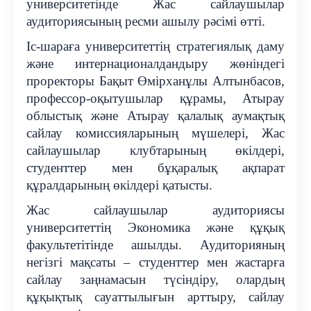
университетінде Жас сайлаушылар
аудиториясының ресми ашылу рәсімі өтті.
Іс-шараға университеттің стратегиялық даму
және интернационалдандыру жөніндегі
проректоры Бақыт Өмірханұлы Алтынбасов,
профессор-оқытушылар құрамы, Атырау
облыстық және Атырау қалалық аумақтық
сайлау комиссияларының мүшелері, Жас
сайлаушылар клубтарының өкілдері,
студенттер мен бұқаралық ақпарат
құралдарының өкілдері қатысты.
Жас сайлаушылар аудиториясы
университеттің Экономика және құқық
факультетітінде ашылды. Аудиторияның
негізгі мақсаты – студенттер мен жастарға
сайлау заңнамасын түсіндіру, олардың
құқықтық сауаттылығын арттыру, сайлау