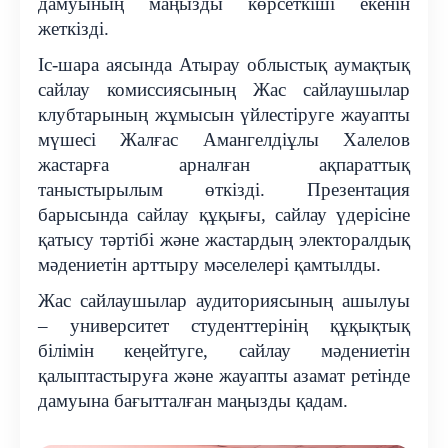
дамуының маңызды көрсеткіші екенін
жеткізді.
Іс-шара аясында Атырау облыстық аумақтық
сайлау комиссиясының Жас сайлаушылар
клубтарының жұмысын үйлестіруге жауапты
мүшесі Жалғас Амангелдіұлы Халелов
жастарға арналған ақпараттық
таныстырылым өткізді. Презентация
барысында сайлау құқығы, сайлау үдерісіне
қатысу тәртібі және жастардың электоралдық
мәдениетін арттыру мәселелері қамтылды.
Жас сайлаушылар аудиториясының ашылуы
– университет студенттерінің құқықтық
білімін кеңейтуге, сайлау мәдениетін
қалыптастыруға және жауапты азамат ретінде
дамуына бағытталған маңызды қадам.