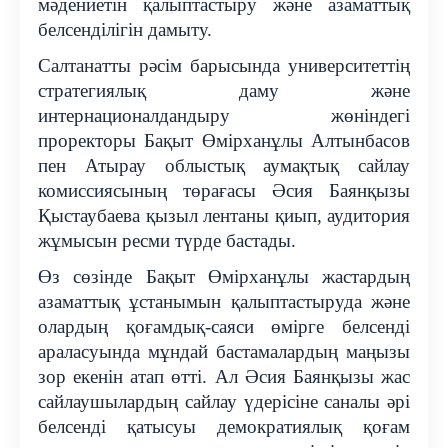
мәдениетін қалыптастыру және азаматтық
белсенділігін дамыту.
Салтанатты рәсім барысында университеттің
стратегиялық даму және
интернационалдандыру жөніндегі
проректоры Бақыт Өмірханұлы Алтынбасов
пен Атырау облыстық аумақтық сайлау
комиссиясының төрағасы Әсия Баянқызы
Қыстаубаева қызыл лентаны қиып, аудитория
жұмысын ресми түрде бастады.
Өз сөзінде Бақыт Өмірханұлы жастардың
азаматтық ұстанымын қалыптастыруда және
олардың қоғамдық-саяси өмірге белсенді
араласуында мұндай бастамалардың маңызы
зор екенін атап өтті. Ал Әсия Баянқызы жас
сайлаушылардың сайлау үдерісіне саналы әрі
белсенді қатысуы демократиялық қоғам