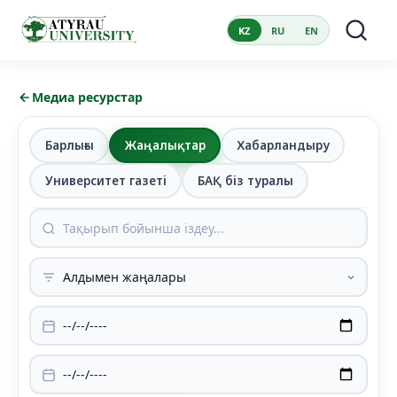
KZ
RU
EN
Медиа ресурстар
Барлығы
Жаңалықтар
Хабарландыру
Университет газеті
БАҚ біз туралы