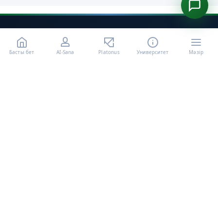
Басты бет
AI-Sana
Platonus
Университет
Мәзір
«Халел Досмұхамедов атындағы АУ» КЕ АҚ ресми интернет
ресурсы
Талапкерлерге
Қажетті құжаттар
Бакалавриат