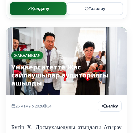
Қолдану
Тазалау
ЖАҢАЛЫҚТАР
Университетте Жас
сайлаушылар аудиториясы
ашылды
26 мамыр 2026
34
Бөлісу
Бүгін Х. Досмұхамедұлы атындағы Атырау