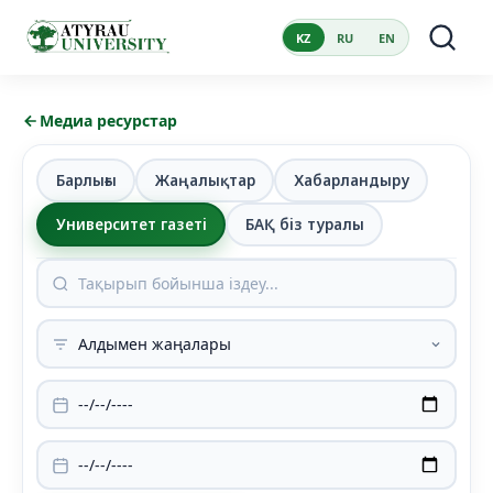
KZ
RU
EN
Медиа ресурстар
Барлығы
Жаңалықтар
Хабарландыру
Университет газеті
БАҚ біз туралы