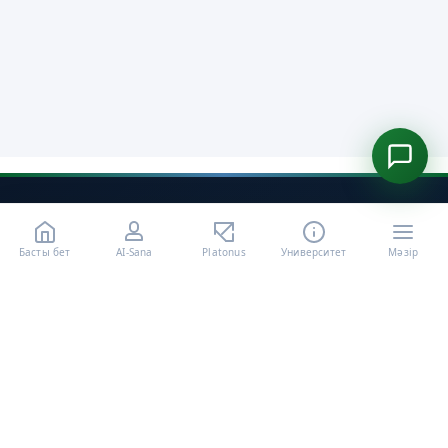
Басты бет
AI-Sana
Platonus
Университет
Мәзір
«Халел Досмұхамедов атындағы АУ» КЕ АҚ ресми интернет
ресурсы