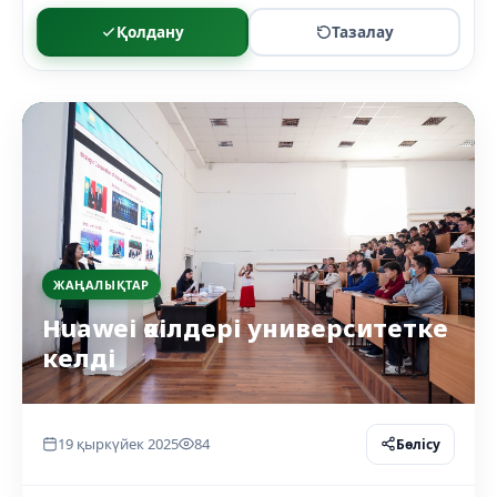
Қолдану
Тазалау
ЖАҢАЛЫҚТАР
Huawei өкілдері университетке
келді
19 қыркүйек 2025
84
Бөлісу