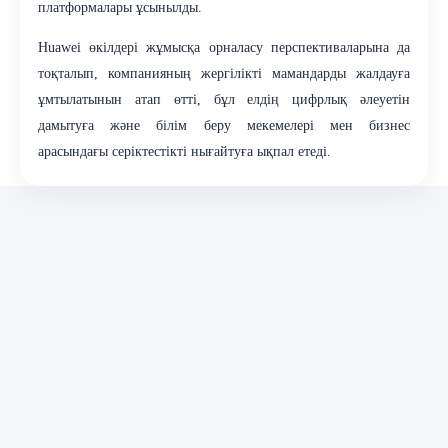
платформалары ұсынылды.
Huawei өкілдері жұмысқа орналасу перспективаларына да
тоқталып, компанияның жергілікті мамандарды жалдауға
ұмтылатынын атап өтті, бұл елдің цифрлық әлеуетін
дамытуға және білім беру мекемелері мен бизнес
арасындағы серіктестікті нығайтуға ықпал етеді.