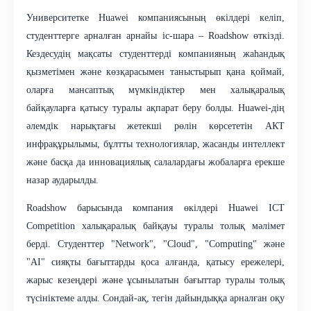
Университетке Huawei компаниясының өкілдері келіп,
студенттерге арналған арнайы іс-шара – Roadshow өткізді.
Кездесудің мақсаты студенттерді компанияның жаһандық
қызметімен және көзқарасымен таныстырып қана қоймай,
оларға мансаптық мүмкіндіктер мен халықаралық
байқауларға қатысу туралы ақпарат беру болды. Huawei-дің
әлемдік нарықтағы жетекші рөлін көрсететін АКТ
инфрақұрылымы, бұлтты технологиялар, жасанды интеллект
және басқа да инновациялық салалардағы жобаларға ерекше
назар аударылды.
Roadshow барысында компания өкілдері Huawei ICT
Competition халықаралық байқауы туралы толық мәлімет
берді. Студенттер "Network", "Cloud", "Computing" және
"AI" сияқты бағыттарды қоса алғанда, қатысу ережелері,
жарыс кезеңдері және ұсынылатын бағыттар туралы толық
түсініктеме алды. Сондай-ақ, тегін дайындыққа арналған оқу