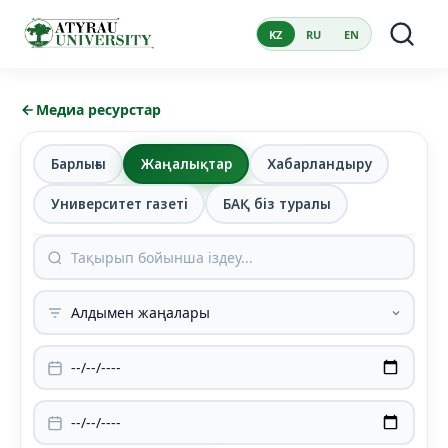
KZ
RU
EN
Медиа ресурстар
Барлығы
Жаңалықтар
Хабарландыру
Университет газеті
БАҚ біз туралы