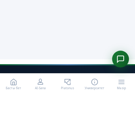
Басты бет
AI-Sana
Platonus
Университет
Мәзір
«Халел Досмұхамедов атындағы АУ» КЕ АҚ ресми интернет
ресурсы