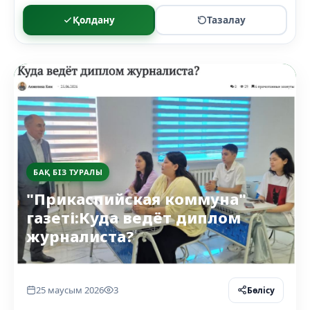
Қолдану
Тазалау
БАҚ БІЗ ТУРАЛЫ
"Прикаспийская коммуна"
газеті:Куда ведёт диплом
журналиста?
25 маусым 2026
3
Бөлісу