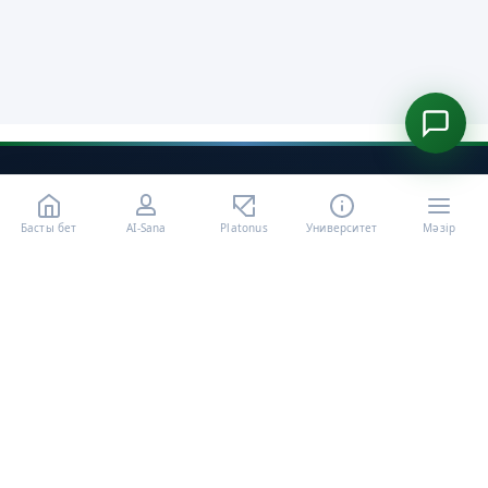
Басты бет
AI-Sana
Platonus
Университет
Мәзір
«Халел Досмұхамедов атындағы АУ» КЕ АҚ ресми интернет
ресурсы
Талапкерлерге