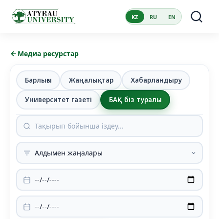
KZ
RU
EN
Медиа ресурстар
Барлығы
Жаңалықтар
Хабарландыру
Университет газеті
БАҚ біз туралы