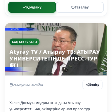
Қолдану
Тазалау
БАҚ БІЗ ТУРАЛЫ
Atyraý TV / Атырау ТВ: АТЫРАУ
УНИВЕРСИТЕТІНДЕ ПРЕСС-ТУР
ӨТТІ
24 маусым 2026
4
Бөлісу
Халел Досмұхамедұлы атындағы Атырау
университеті БАҚ өкілдеріне арнап пресс-тур