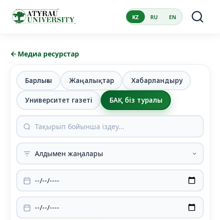
KZ
RU
EN
Медиа ресурстар
Барлығы
Жаңалықтар
Хабарландыру
Университет газеті
БАҚ біз туралы