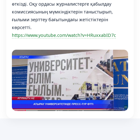
өткізді. Оқу ордасы журналистерге қабылдау
комиссиясының мүмкіндіктерін таныстырып,
ғылыми зерттеу бағытындағы жетістіктерін
көрсетті.
https://www.youtube.com/watch?v=HRuxxabID7c