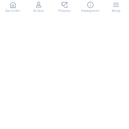
Басты бет
AI-Sana
Platonus
Университет
Мәзір
«Халел Досмұхамедов атындағы АУ» КЕ АҚ ресми интернет
ресурсы
Талапкерлерге
Қажетті құжаттар
Бакалавриат
Магистратура