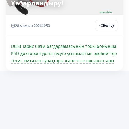
Хабарландыру!
28 мамыр 2026
50
Бөлісу
D053 Тарих білім бағдарламасының тобы бойынша
PhD докторантураға түсуге ұсынылатын әдебиеттер
тізімі, емтихан сұрақтары және эссе тақырыптары