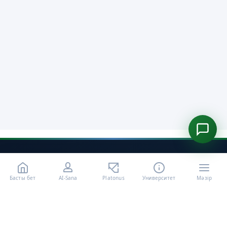
Басты бет
AI-Sana
Platonus
Университет
Мәзір
«Халел Досмұхамедов атындағы АУ» КЕ АҚ ресми интернет
ресурсы