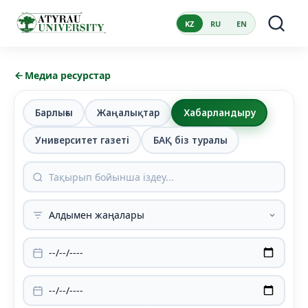
KZ
RU
EN
Медиа ресурстар
Барлығы
Жаңалықтар
Хабарландыру
Университет газеті
БАҚ біз туралы