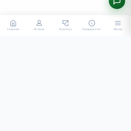
Главная
AI-Sana
Platonus
Университет
Меню
Официальный Интернет-ресурс НАО «АУ им.Халел
Досмухамедова»