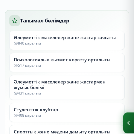
Танымал бөлімдер
Әлеуметтік мәселелер және жастар саясаты
840 қаралым
Психологиялық қызмет көрсету орталығы
517 қаралым
Әлеуметтік мәселелер және жастармен
жұмыс бөлімі
431 қаралым
Студенттік клубтар
408 қаралым
Спорттық және мәдени дамыту орталығы