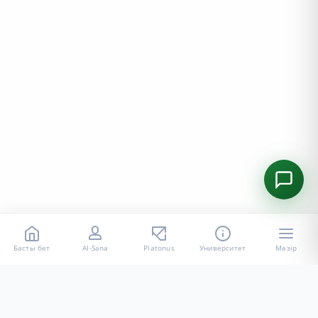
Басты бет
AI-Sana
Platonus
Университет
Мәзір