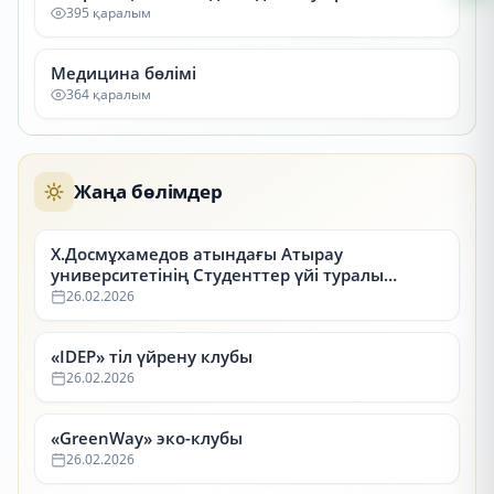
395 қаралым
Медицина бөлімі
364 қаралым
Жаңа бөлімдер
Х.Досмұхамедов атындағы Атырау
университетінің Студенттер үйі туралы
ақпарат
26.02.2026
«IDEP» тіл үйрену клубы
26.02.2026
«GreenWay» эко-клубы
26.02.2026