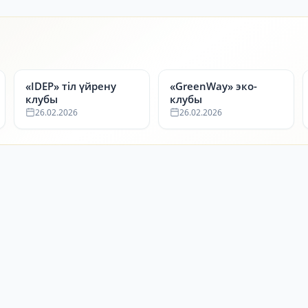
«IDEP» тіл үйрену
«GreenWay» эко-
клубы
клубы
26.02.2026
26.02.2026