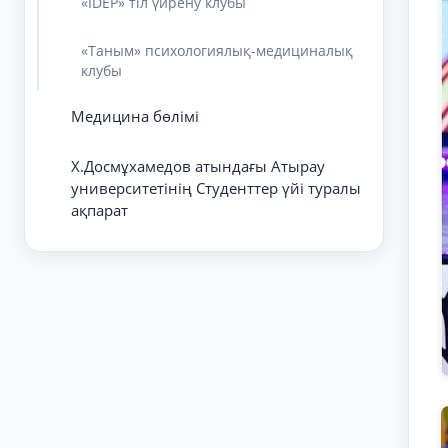
«IDEP» тіл үйрену клубы
«Таным» психологиялық-медициналық
клубы
Медицина бөлімі
Х.Досмұхамедов атындағы Атырау
университетінің Студенттер үйі туралы
ақпарат