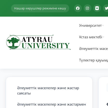
Нашар көрушілер режиміне көшу
Университет
Ұстаз мектебі
Әлеуметтік мәсе
Түлектер қауым
Әлеуметтік мәселелер және жастар
саясаты
Әлеуметтік мәселелер және жастармен