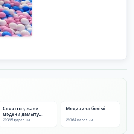
Спорттық және
Медицина бөлімі
мәдени дамыту
орталығы
395 қаралым
364 қаралым