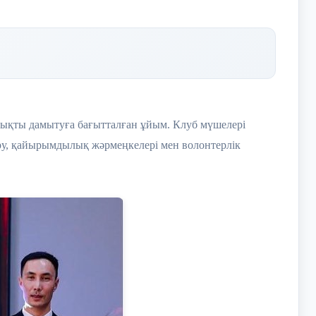
лықты дамытуға бағытталған ұйым. Клуб мүшелері
ру, қайырымдылық жәрмеңкелері мен волонтерлік