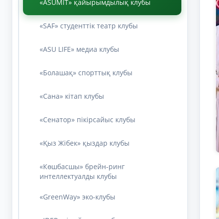
«ASUMIT» қайырымдылық клубы
«SAF» студенттік театр клубы
«ASU LIFE» медиа клубы
«Болашақ» спорттық клубы
«Сана» кітап клубы
«Сенатор» пікірсайыс клубы
«Қыз Жібек» қыздар клубы
«Көшбасшы» брейн-ринг
интеллектуалды клубы
«GreenWay» эко-клубы