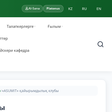
KZ
RU
EN
AI-Sana
Platonus
Талапкерлерге
Ғылым
ттер
Әскери кафедра
р
«ASUMIT» қайырымдылық клубы
/
бы