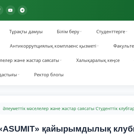
Тұрақты дамуы
Білім беру
Студенттерге
Антикоррупциялық комплаенс қызметі
Факульте
лелер және жастар саясаты
Халықаралық кеңсе
дастығы
Ректор блогы
Әлеуметтік мәселелер және жастар саясаты
Студенттік клубта
/
«ASUMIT» қайырымдылық клу