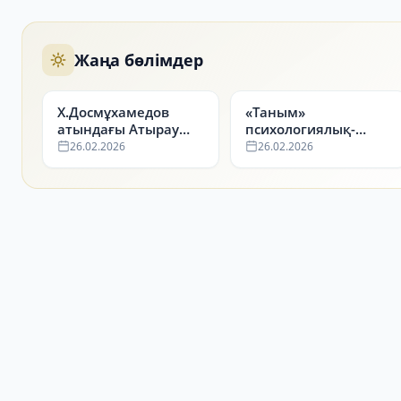
Жаңа бөлімдер
Х.Досмұхамедов
«Таным»
атындағы Атырау
психологиялық-
университетінің
медициналық клубы
26.02.2026
26.02.2026
Студенттер үйі
туралы ақпарат