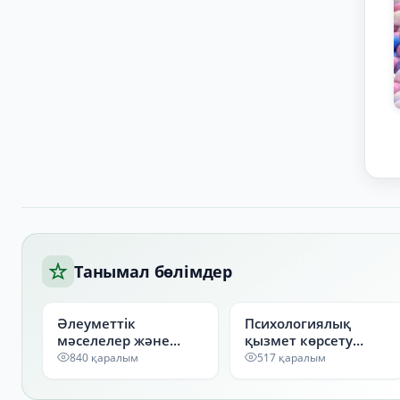
Танымал бөлімдер
Әлеуметтік
Психологиялық
мәселелер және
қызмет көрсету
жастар саясаты
орталығы
840 қаралым
517 қаралым