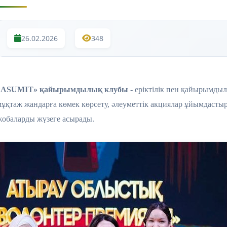
26.02.2026
348
«ASUMIT» қайырымдылық клубы
- еріктілік пен қайырымды
мұқтаж жандарға көмек көрсету, әлеуметтік акциялар ұйымдасты
жобаларды жүзеге асырады.